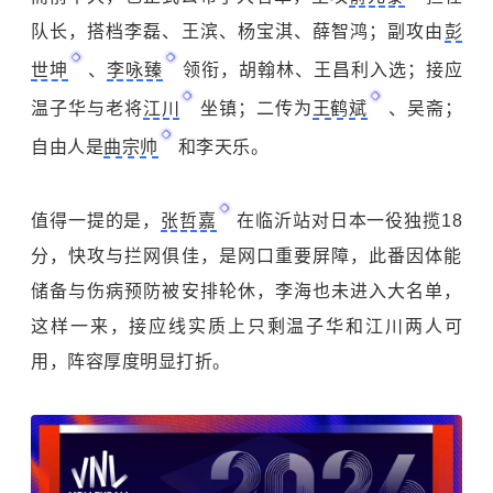
队长，搭档李磊、王滨、杨宝淇、薛智鸿；副攻由
彭
世坤
、
李咏臻
领衔，胡翰林、王昌利入选；接应
温子华与老将
江川
坐镇；二传为
王鹤斌
、吴斋；
自由人是
曲宗帅
和李天乐。
值得一提的是，
张哲嘉
在临沂站对日本一役独揽18
分，快攻与拦网俱佳，是网口重要屏障，此番因体能
储备与伤病预防被安排轮休，李海也未进入大名单，
这样一来，接应线实质上只剩温子华和江川两人可
用，阵容厚度明显打折。