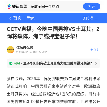
· 获取全网一手热点
打开
首页
新闻
无障碍
CCTV直播，今晚中国男排VS土耳其，2
悍将缺阵，海宁或押宝温子华！
体坛微侃球
关注
2026年6月24日07:35
河北
问AI
·
温子华如何突破土耳其高大拦网成为得分关键？
就在今晚，2026年世界男排联赛第二周波兰格利维采
站正式打响，中国男排迎来本站首个对手，欧洲劲旅
土耳其男排。经过首周临沂站1胜3负的磨练，目前中
国男排末轮3比0横扫古巴拿到赛季首胜，世界排名升