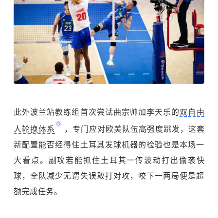
此外波兰站教练组首次尝试曲宗帅加李天乐的
双自由
人轮换体系
，专门应对欧美队伍高强度跳发，这套
新配置能否经得住土耳其发球机器的检验也是本场一
大看点。副攻若能抓住土耳其一传波动打出偷袭快
球，全队减少无谓失误敢打对攻，咬下一两局便是超
额完成任务。