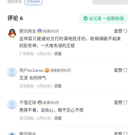
领跃排球
打开APP
评论
6
@元宝 一起聊新闻
腾讯网友
首赞
这阵容只能被对方打的满地找牙的，软绵绵跳不起来
的彭世坤，一大堆失误的王斌
广东网友
6月24日
回复
用户eo1arsu
首赞
王滨 长的帅气
河北网友
6月24日
回复
不懂足球
首赞
男排不看，没信心，眼不见心不烦
浙江网友
6月24日
回复
腾讯网友
首赞