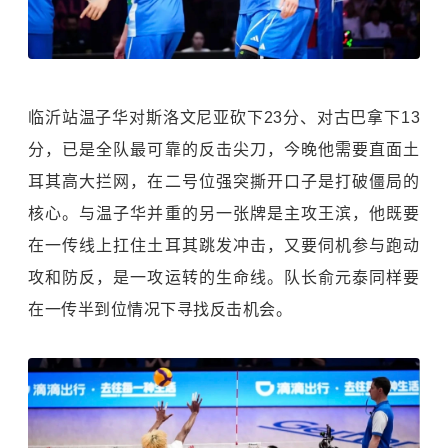
临沂站温子华对
斯洛文尼亚
砍下23分、对古巴拿下13
分，已是全队最可靠的反击尖刀，今晚他需要直面土
耳其高大拦网，在二号位强突撕开口子是打破僵局的
核心。与温子华并重的另一张牌是主攻王滨，他既要
在一传线上扛住土耳其跳发冲击，又要伺机参与跑动
攻和防反，是一攻运转的生命线。队长俞元泰同样要
在一传半到位情况下寻找反击机会。