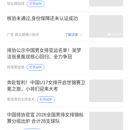
体坛微侃球
打开APP
核验未通过,身份保障还未认证成功
00:07
广告
鼎立健康小助手
了解详情
排协公示中国男女排亚运名单！吴梦
洁张景胤双核心回归，全力争冠
排球黄金眼
打开APP
奔赴智利！中国U17女排开启世锦赛卫
冕之旅，小将们迎来大考
爱体育的女排金毛
打开APP
中国排协官宣 2026全国男排女排锦标
赛分组出炉 合计28支球队