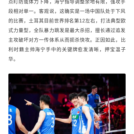
点盯防或体力下降，海宁指导调整余地有限，强攻手
段相对单一。客观说，这确实是一场中国队处于下风
的比赛，土耳其目前世界排名第12左右，打法典型欧
式力量型，全队暴力跳发是最大杀招，擅长通过追发
主攻破坏对方一传体系从而扼杀快攻。正因如此，
比
利时
籍主帅海宁手中的关键牌愈发清晰，押宝温子
华。