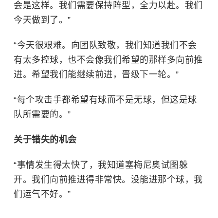
会是这样。我们需要保持阵型，全力以赴。我们
今天做到了。”
“今天很艰难。向团队致敬，我们知道我们不会
有太多控球，也不会像我们希望的那样多向前推
进。希望我们能继续前进，晋级下一轮。”
“每个攻击手都希望有球而不是无球，但这是球
队所需要的。”
关于错失的机会
“事情发生得太快了，我知道塞梅尼奥试图躲
开。我们向前推进得非常快。没能进那个球，我
们运气不好。”