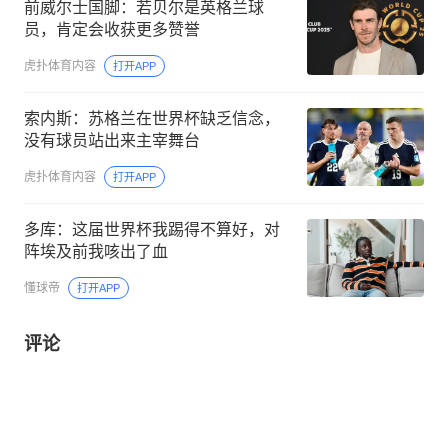
前威尔士国脚：若贝尔是英格兰球
员，肯定会收获更多赞誉
虎扑体育内容
打开APP
索内斯：苏格兰在世界杯缺乏信念，
没有球员站出来主宰舞台
虎扑体育内容
打开APP
多库：这届世界杯我踢得不算好，对
阵埃及前我咳出了血
懂球帝
打开APP
评论