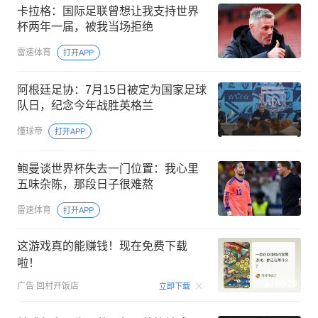
卡拉格：国际足联曾想让我支持世界
杯两年一届，被我当场拒绝
雷速体育
打开APP
阿根廷足协：7月15日被定为国家足球
队日，纪念今年战胜英格兰
懂球帝
打开APP
鲍曼谈世界杯失去一门位置：我心里
五味杂陈，那段日子很难熬
雷速体育
打开APP
这游戏真的能赚钱！现在免费下载
啦！
00:29
广告
回村开饭店
立即下载