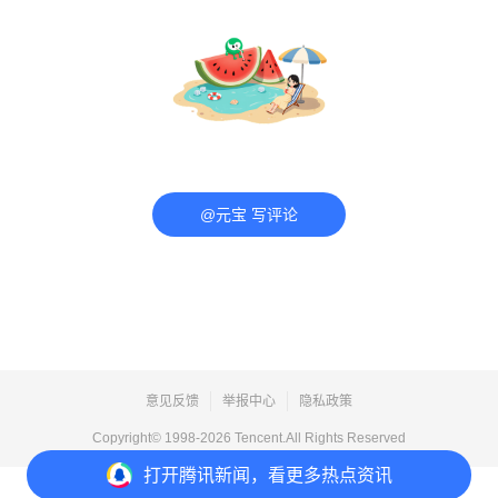
@元宝 写评论
意见反馈
举报中心
隐私政策
Copyright© 1998-
2026
Tencent.All Rights Reserved
打开
腾讯新闻，看更多热点资讯