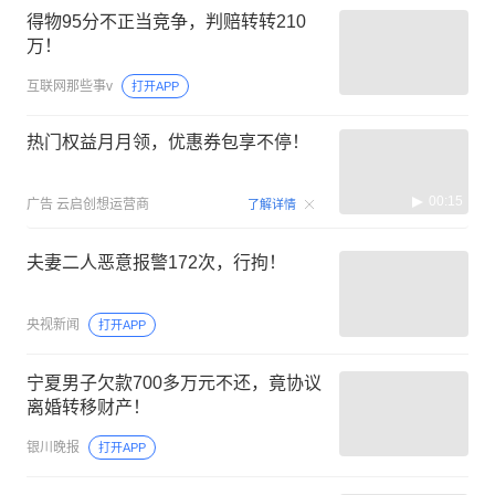
得物95分不正当竞争，判赔转转210
万！
互联网那些事v
打开APP
热门权益月月领，优惠券包享不停！
00:15
广告
云启创想运营商
了解详情
夫妻二人恶意报警172次，行拘！
央视新闻
打开APP
宁夏男子欠款700多万元不还，竟协议
离婚转移财产！
银川晚报
打开APP