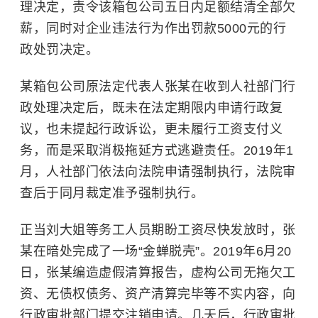
理决定，责令该箱包公司五日内足额结清全部欠
薪，同时对企业违法行为作出罚款5000元的行
政处罚决定。
某箱包公司原法定代表人张某在收到人社部门行
政处理决定后，既未在法定期限内申请行政复
议，也未提起行政诉讼，更未履行工资支付义
务，而是采取消极拖延方式逃避责任。2019年1
月，人社部门依法向法院申请强制执行，法院审
查后于同月裁定准予强制执行。
正当刘大姐等务工人员期盼工资尽快发放时，张
某在暗处完成了一场“金蝉脱壳”。
2019年6月20
日，张某编造虚假清算报告，虚构公司无拖欠工
资、无债权债务、资产清算完毕等不实内容，向
行政审批部门提交注销申请。几天后，行政审批