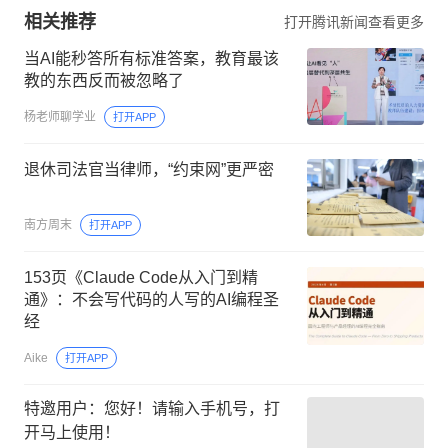
相关推荐
打开腾讯新闻查看更多
当AI能秒答所有标准答案，教育最该
教的东西反而被忽略了
杨老师聊学业
打开APP
退休司法官当律师，“约束网”更严密
南方周末
打开APP
153页《Claude Code从入门到精
通》：不会写代码的人写的AI编程圣
经
Aike
打开APP
特邀用户：您好！请输入手机号，打
开马上使用！