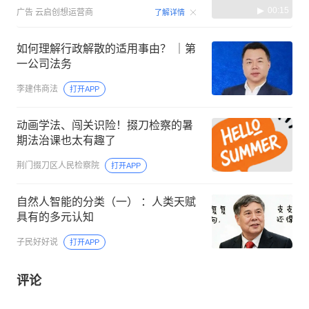
00:15
广告
云启创想运营商
了解详情
如何理解行政解散的适用事由？ ｜第
一公司法务
李建伟商法
打开APP
动画学法、闯关识险！掇刀检察的暑
期法治课也太有趣了
荆门掇刀区人民检察院
打开APP
自然人智能的分类（一） ：人类天赋
具有的多元认知
子民好好说
打开APP
评论