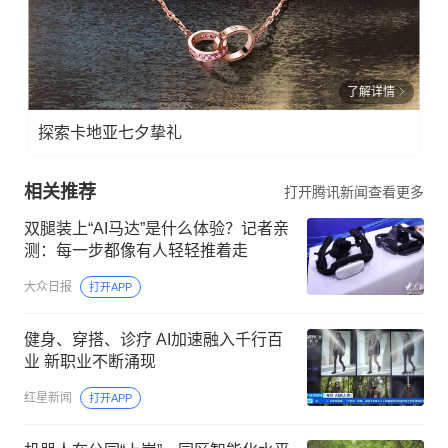
了解详情
探索卡地亚七夕挚礼
相关推荐
打开腾讯新闻查看更多
双腿装上“AI马达”是什么体验？记者亲
测：每一步都像有人轻轻推着走
大众日报
打开APP
健身、穿搭、诊疗 AI加速融入千行百
业 新职业不断涌现
红星新闻
打开APP