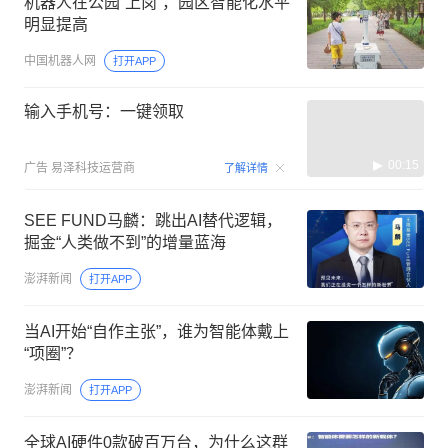
机器人在公园“上岗”，园区智能化水平
明显提高
中国机器人网
打开APP
输入手机号：一键领取
00:15
广告
易泽科技运营商
了解详情
SEE FUND马麟：跳出AI替代逻辑，
掘金“人类做不到”的增量蓝海
澎湃新闻
打开APP
当AI开始“自作主张”，谁为智能体戴上
“项圈”？
澎湃新闻
打开APP
全球AI硬件0款破百万台，为什么这群