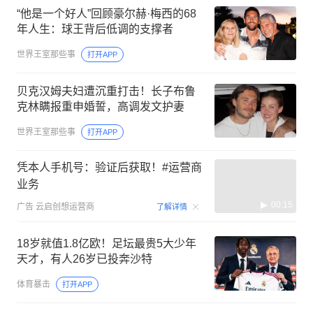
“他是一个好人”回顾豪尔赫·梅西的68
年人生：球王背后低调的支撑者
世界王室那些事
打开APP
贝克汉姆夫妇遭沉重打击！长子布鲁
克林瞒报重申婚誓，高调发文护妻
世界王室那些事
打开APP
凭本人手机号：验证后获取！#运营商
业务
00:15
广告
云启创想运营商
了解详情
18岁就值1.8亿欧！足坛最贵5大少年
天才，有人26岁已投奔沙特
体育暴击
打开APP