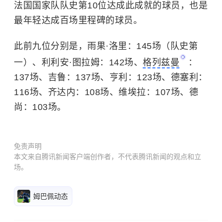
法国国家队队史第10位达成此成就的球员，也是
最年轻达成百场里程碑的球员。
此前九位分别是，雨果·洛里‌：145场（队史第
一）‌、
利利安·图拉姆
‌：142场、
格列兹曼
‌：
137场、吉鲁‌：137场、亨利‌：123场、德塞利‌：
116场、齐达内‌：108场、维埃拉‌：107场、德
尚‌：103场。
免责声明
本文来自腾讯新闻客户端创作者，不代表腾讯新闻的观点和立
场。
姆巴佩动态