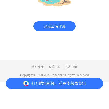
@元宝 写评论
意见反馈
举报中心
隐私政策
Copyright© 1998-
2026
Tencent.All Rights Reserved
打开
腾讯新闻，看更多热点资讯