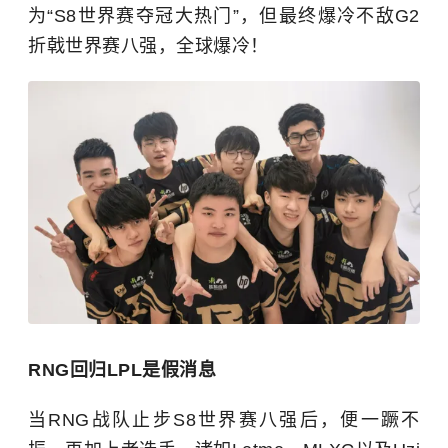
为“S8世界赛夺冠大热门”，但最终爆冷不敌G2
折戟世界赛八强，全球爆冷！
RNG回归LPL是假消息
当RNG战队止步S8世界赛八强后，便一蹶不