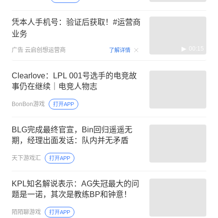
凭本人手机号：验证后获取！#运营商
业务
00:15
广告
云启创想运营商
了解详情
Clearlove：LPL 001号选手的电竞故
事仍在继续｜电竞人物志
BonBon游戏
打开APP
BLG完成最终官宣，Bin回归遥遥无
期，经理出面发话：队内并无矛盾
天下游戏汇
打开APP
KPL知名解说表示：AG失冠最大的问
题是一诺，其次是教练BP和钟意！
陌陌聊游戏
打开APP