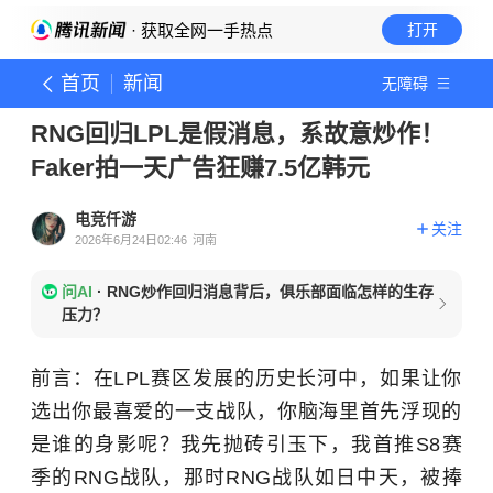
· 获取全网一手热点
打开
首页
新闻
无障碍
RNG回归LPL是假消息，系故意炒作！
Faker拍一天广告狂赚7.5亿韩元
电竞仟游
关注
2026年6月24日02:46
河南
问AI
·
RNG炒作回归消息背后，俱乐部面临怎样的生存
压力？
前言：在LPL赛区发展的历史长河中，如果让你
选出你最喜爱的一支战队，你脑海里首先浮现的
是谁的身影呢？我先抛砖引玉下，我首推S8赛
季的RNG战队，那时RNG战队如日中天，被捧