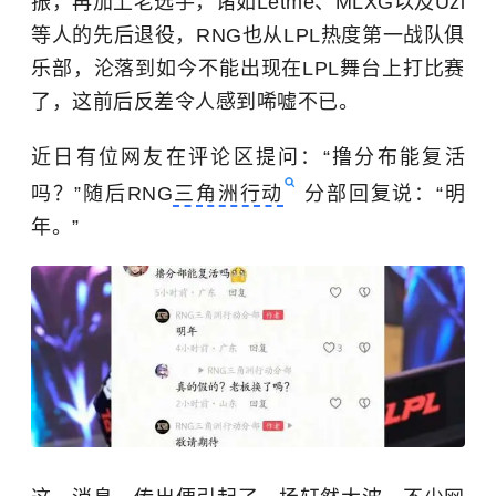
振，再加上老选手，诸如Letme、MLXG以及Uzi
等人的先后退役，RNG也从LPL热度第一战队俱
乐部，沦落到如今不能出现在LPL舞台上打比赛
了，这前后反差令人感到唏嘘不已。
近日有位网友在评论区提问：“撸分布能复活
吗？”随后RNG
三角洲行动
分部回复说：“明
年。”