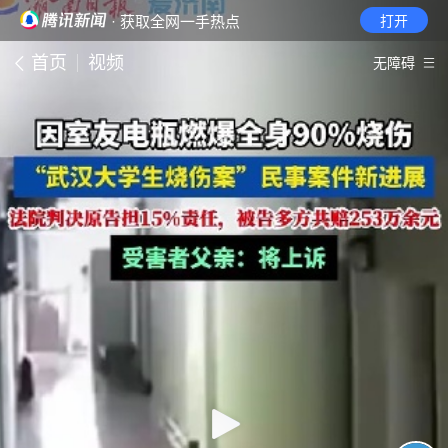
· 获取全网一手热点
打开
首页
视频
无障碍