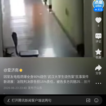
关注
4
评论
收藏
@
爱济南
分享
因室友电瓶燃爆全身90%烧伤“武汉大学生烧伤案”民事案件
新进展：法院判决原告担15%责任，被告多方共赔25...
展开
2026-06-23 23:40
发布于
山东
打开
腾讯新闻客户端说两句