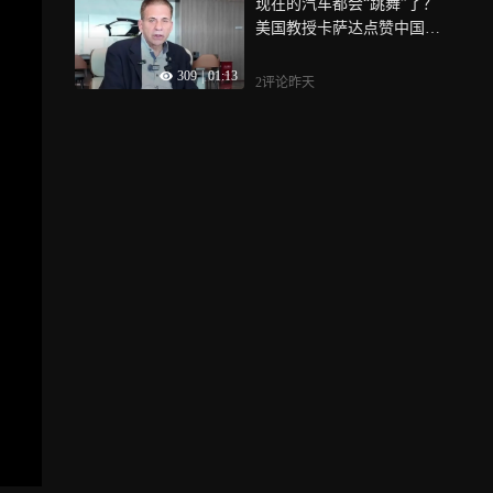
现在的汽车都会“跳舞”了？
在全国的新地位
美国教授卡萨达点赞中国新
能源汽车
309
|
01:13
2评论
昨天