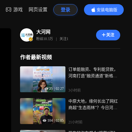
游戏
网页设置
登录
安装电脑版
内容更精彩
大河网
关注
粉丝
10.3万
|
关注
1
作者最新视频
订单能融资、专利能贷款，
河南打造“融资通道”新格
局，《条例“企”遇记》第二
25
|
02:27
期，记者走进两家不同赛道
3小时前
的技术研发类企业，一起去
中原大地，缘何长出了网红
听听他们眼中的河南融资环
商超“生态雨林”？今日河
境发生了什么变化
南，已不止一个胖东来，它
104
|
02:05
们用品质和服务，重构着零
21小时前
售业态，也打造了河南商超