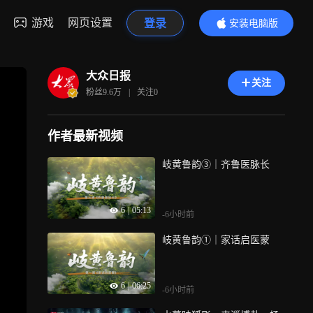
游戏
网页设置
登录
安装电脑版
内容更精彩
大众日报
关注
粉丝
9.6万
|
关注
0
作者最新视频
岐黄鲁韵③｜齐鲁医脉长
6
|
05:13
-6小时前
岐黄鲁韵①｜家话启医蒙
6
|
06:25
-6小时前