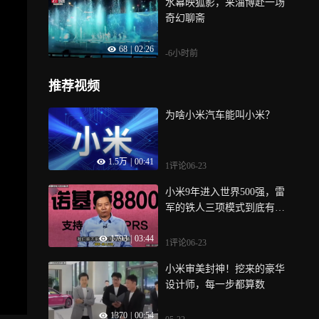
水幕映狐影，来淄博赴一场
奇幻聊斋
68
|
02:26
-6小时前
推荐视频
为啥小米汽车能叫小米？
1.5万
|
00:41
1评论
06-23
小米9年进入世界500强，雷
军的铁人三项模式到底有多
强
1793
|
03:44
1评论
06-23
小米审美封神！挖来的豪华
设计师，每一步都算数
1370
|
00:54