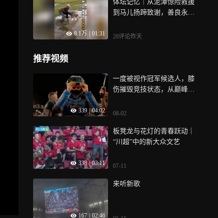
体坛记忆｜从泥潭惊险救援
到马儿扬蹄致谢，善良永远
不会被辜负
8.1万
|
01:31
28评论
昨天
推荐视频
一度被视作冠军候选人，膝
伤摧毁竞技状态，从巅峰一
路滑落至围场下游｜体坛记
339
|
04:02
忆
08-02
板凳龙与花灯的青春跃动｜
“川超”中的新大众文艺
338
|
03:11
07-11
来听新歌
167
|
02:46