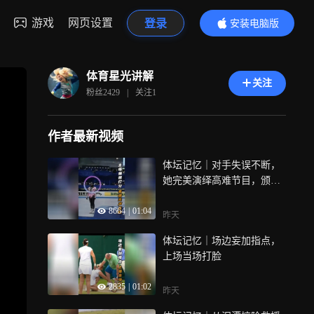
游戏
网页设置
登录
安装电脑版
内容更精彩
体育星光讲解
关注
粉丝
2429
|
关注
1
作者最新视频
体坛记忆｜对手失误不断，
她完美演绎高难节目，颁奖
礼拒登领奖台
8664
|
01:04
昨天
体坛记忆｜场边妄加指点，
上场当场打脸
2835
|
01:02
昨天