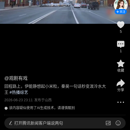
关注
5
1
收藏
@
观剧有戏
回程路上，伊能静想起小米粒，秦昊一句话秒变泼冷水大
分享
王
 #
热播综艺
2026-06-23 23:11
发布于
山西
该内容疑似使用了AI生成技术，请谨慎甄别
打开
腾讯新闻客户端说两句