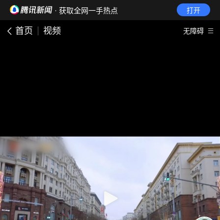
· 获取全网一手热点
打开
首页
视频
无障碍