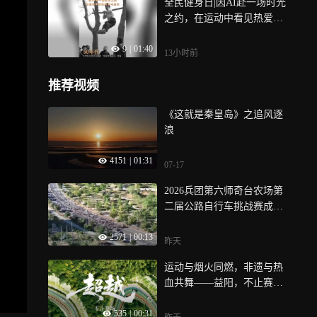
全民健身日|因AI赴一场时光
之约，在运动中看见热爱与
坚持，动起来，更精彩！
9
|
01:40
13小时前
推荐视频
《这就是秦皇岛》之追风逐
浪
4151
|
01:31
07-17
2026兵团第六师奇台农场第
二届公路自行车挑战赛成功
举办
2571
|
00:13
昨天
运动与烟火同燃，非遗与热
血共舞——益阳，不止赛
场！
535
|
00:31