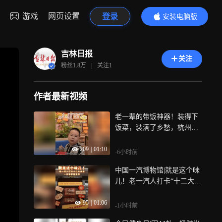
游戏
网页设置
登录
安装电脑版
内容更精彩
吉林日报
关注
粉丝
1.8万
|
关注
1
作者最新视频
老一辈的带饭神器！装得下
饭菜，装满了乡愁，杭州
的、鞍山的、鸡西的、北京
209
|
01:10
的……天南地北的游客都到
-6小时前
这家“食堂”怀旧来了
中国一汽博物馆|就是这个味
儿！老一汽人打卡“十二大食
堂”，一口菜梦回当年
95
|
01:06
-1小时前