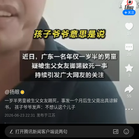
关注
19
20
3
@
扬眼
55
一岁半男童被生父女友踢死，事发一个月后生父竟出具谅解
书， 孩子爷爷发声：不想认这个儿子
2026-06-23 22:31
发布于
江苏
打开
腾讯新闻客户端说两句