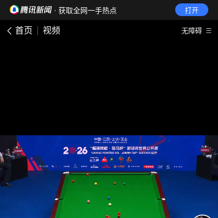
· 获取全网一手热点
打开
首页
视频
无障碍