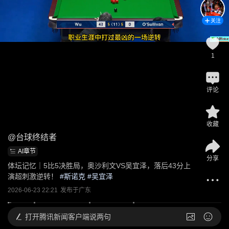
关注
1
评论
收藏
@
台球终结者
AI章节
分享
体坛记忆｜5比5决胜局，奥沙利文VS吴宜泽，落后43分上
演超刺激逆转！
 #
斯诺克
 #
吴宜泽
2026-06-23 22:21
发布于
广东
打开
腾讯新闻客户端说两句