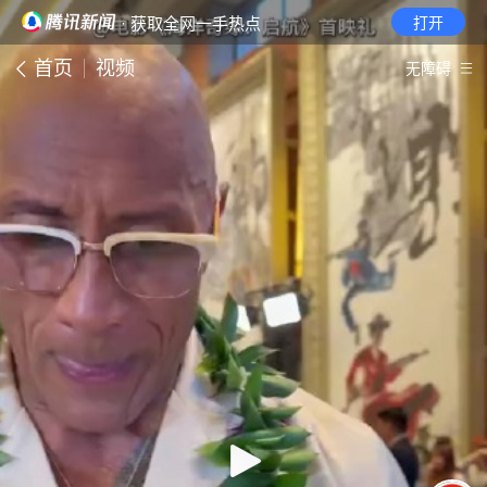
· 获取全网一手热点
打开
首页
视频
无障碍