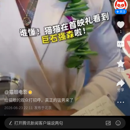
关注
1
评论
收藏
分享
@
猫眼电影
给猫眼的观众打招呼，真正的猛男来了
2026-06-23 22:11
发布于
北京
打开
腾讯新闻客户端说两句