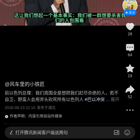
关注
28
64
19
@
风车里的小铁匠
前以色列总理：我们周围全是想把我们赶尽杀绝的人，若不
52
自卫，野蛮人会用斧头砍死所有以色列人
 #
巴以冲突
 ...
展开
2026-06-23 22:10
发布于
湖北
作者声明：内容引用自站外媒体
打开
腾讯新闻客户端说两句