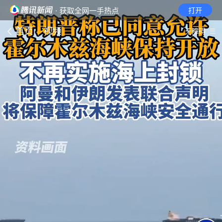
· 获取全网一手热点
打开
首页
视频
无障碍