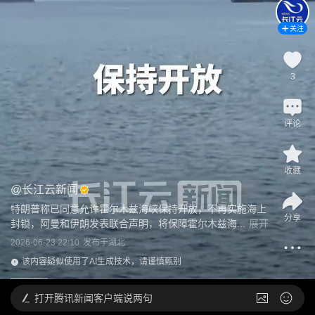
关注
3
评论
收藏
@
长江云新闻
特朗普称已同意允许霍尔木兹海峡保持开放，不再实施海上
分享
封锁，阿曼和伊朗发表联合声明，将保障霍尔木兹海...
展开
2026-06-23 22:10
发布于
湖北
该内容疑似使用了AI生成技术，请谨慎甄别
打开
腾讯新闻客户端说两句