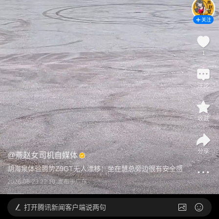
关注
1
评论
收藏
分享
@
燕赵女司机自媒体
胡海泉体验腾势Z9GT无人漂移：坐在慧总旁边很有安全感
2026-06-23 22:10
发布于
广东
打开
腾讯新闻客户端说两句