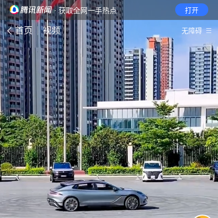
· 获取全网一手热点
打开
首页
视频
无障碍