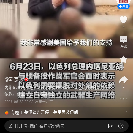
关注
4
评论
2
@
新京报
1
内塔尼亚胡称与伊朗对抗“尚未结束”：以色列需要摆脱对外
依赖，建立独立的武器网络
2026-06-23 22:08
发布于
北京
美伊谈判暂停，美军再袭伊朗
专题
打开
腾讯新闻客户端说两句