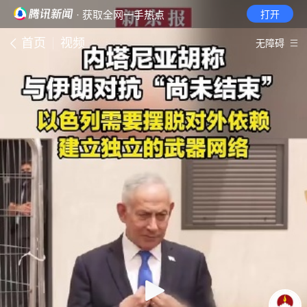
· 获取全网一手热点
打开
首页
视频
无障碍