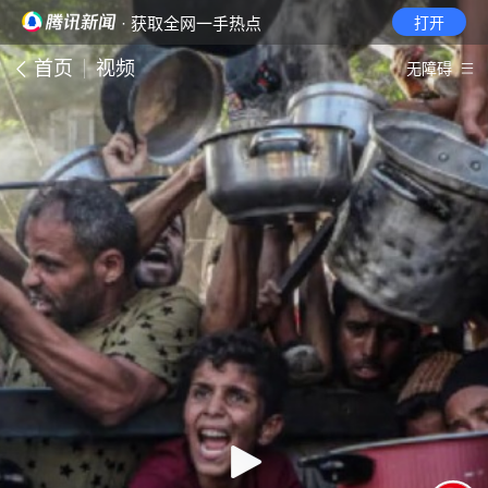
· 获取全网一手热点
打开
首页
视频
无障碍