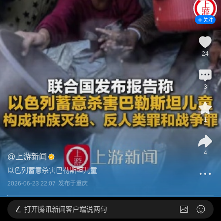
关注
24
3
1
4
@
上游新闻
以色列蓄意杀害巴勒斯坦儿童
2026-06-23 22:07
发布于
重庆
打开
腾讯新闻客户端说两句