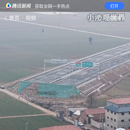
· 获取全网一手热点
打开
首页
视频
无障碍