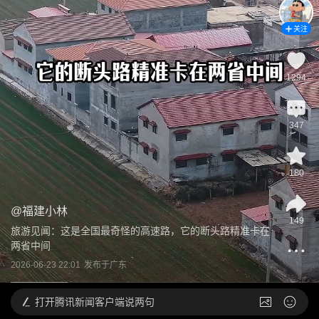
关注
1294
347
180
@
福建小林
149
旅游见闻：这是全国最奇怪的高速路，它的断头路精准卡在
两省中间
2026-06-23 22:01
发布于
广东
打开
腾讯新闻客户端说两句