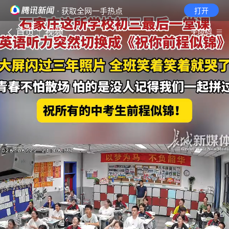
· 获取全网一手热点
打开
首页
视频
无障碍