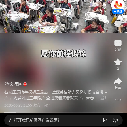
关注
14
评论
3
@
长城网
分享
石家庄这所学校初三最后一堂课英语听力突然切换成全班照
片 ，大屏闪过三年照片 全班笑着笑着就哭了，青春...
展开
2026-06-23 21:55
发布于
河北
打开
腾讯新闻客户端说两句