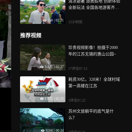
清凉避暑 旅居胜地 创新体验
大地寻吧
宴，等你来品
全新玩法 全国各地游客齐赞
太行山王莽岭 山河之上是生
158
|
02:21
活—山西文旅体验季 山西·
15小时前
晋城·王莽岭景区 8.05-8.11
邀你一起 好好生活
推荐视频
珍贵视频影像！拍摄于2000
年的江苏无锡的惠山公园~
6.8万
|
03:37
17评论
07-13
耗资30亿，328米！全球村域
第一高楼在江苏
1.8万
|
02:25
3评论
07-22
苏州文旅躺平的底气是什
么？
9266
|
00:24