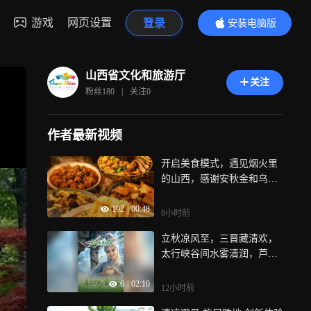
游戏
网页设置
登录
安装电脑版
内容更精彩
山西省文化和旅游厅
关注
粉丝
180
|
关注
0
作者最新视频
开启美食模式，遇见烟火里
的山西，感谢安秋金和乌啦
啦两位博主对山西美食的推
192
|
00:48
荐，锅气与醋香交织，每一
8小时前
道菜都藏着山西的厚道与热
立秋凉风至，三晋藏清欢，
情，短剧《山西有面儿》也
太行峡谷间水雾清润，芦芽
将为你娓娓道来更多藏在面
山林海松涛送爽，山西的初
碗里的温情故事，用面香和
6
|
02:10
秋，是二十多度的干爽舒适~
菜香串起市井烟火里的百般
12小时前
初秋的第一份清凉，来三晋
滋味，这一桌丰盛的三晋盛