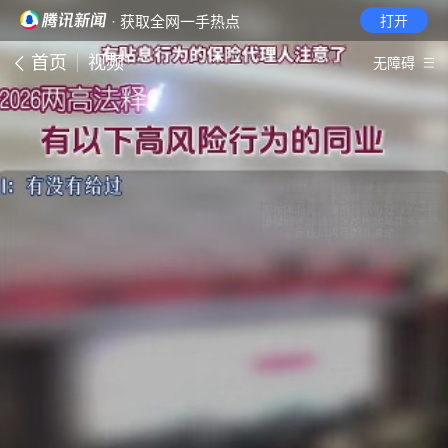
· 获取全网一手热点
打开
首页
视频
无障碍