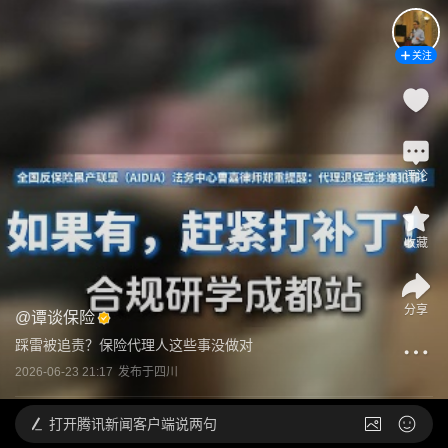
关注
评论
收藏
分享
@
谭谈保险
踩雷被追责？保险代理人这些事没做对
2026-06-23 21:17
发布于
四川
打开
腾讯新闻客户端说两句