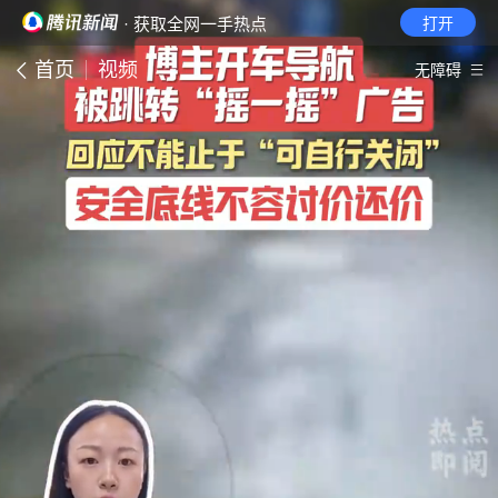
· 获取全网一手热点
打开
首页
视频
无障碍