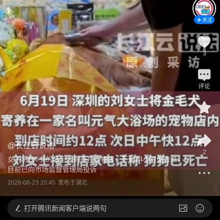
关注
3
评论
2
@
长江云说法
2
女子将快6岁的金毛犬寄养在宠物店，不到24小时便去世，
目前已向市场监督管理局投诉
2026-06-23 20:45
发布于
湖北
打开
腾讯新闻客户端说两句