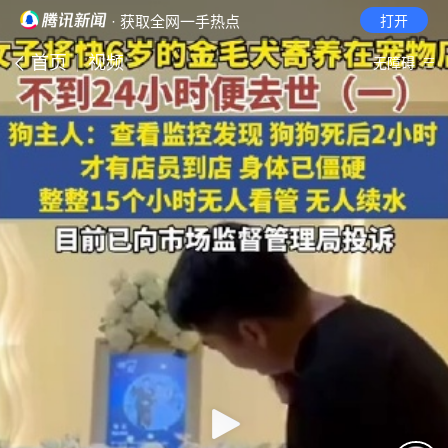
· 获取全网一手热点
打开
首页
视频
无障碍