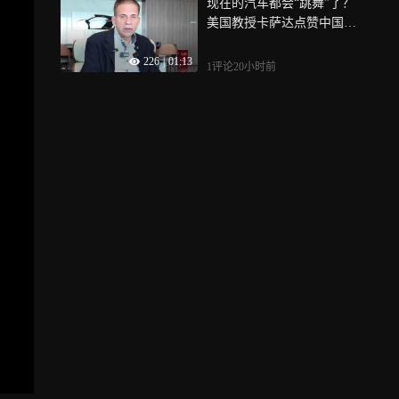
现在的汽车都会“跳舞”了？
在全国的新地位
美国教授卡萨达点赞中国新
能源汽车
226
|
01:13
1评论
20小时前