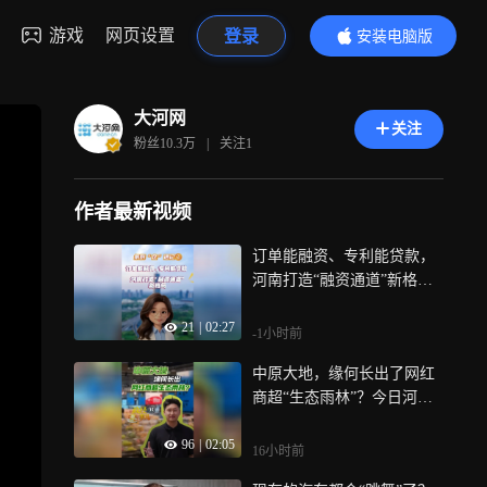
游戏
网页设置
登录
安装电脑版
内容更精彩
大河网
关注
粉丝
10.3万
|
关注
1
作者最新视频
订单能融资、专利能贷款，
河南打造“融资通道”新格
局，《条例“企”遇记》第二
21
|
02:27
期，记者走进两家不同赛道
-1小时前
的技术研发类企业，一起去
中原大地，缘何长出了网红
听听他们眼中的河南融资环
商超“生态雨林”？今日河
境发生了什么变化
南，已不止一个胖东来，它
96
|
02:05
们用品质和服务，重构着零
16小时前
售业态，也打造了河南商超