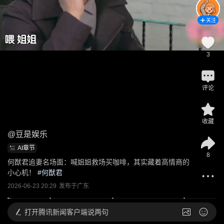
关注
3
评论
收藏
@
豆是娱乐
AI章节
8
何猷君追妻名场面：喊姐姐救场买咖啡，其实藏着高情商的
小心机！
 #
何猷君
2026-06-23 20:29
发布于
广东
打开
腾讯新闻客户端说两句