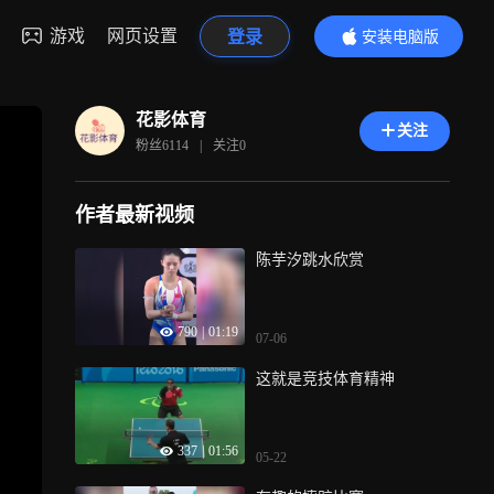
游戏
网页设置
登录
安装电脑版
内容更精彩
花影体育
关注
粉丝
6114
|
关注
0
作者最新视频
陈芋汐跳水欣赏
790
|
01:19
07-06
这就是竞技体育精神
337
|
01:56
05-22