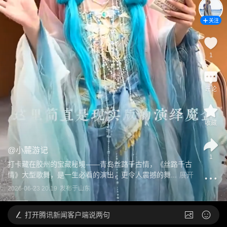
关注
1
评论
收藏
@
小麓游记
1
打卡藏在胶州的宝藏秘境——青岛丝路千古情，《丝路千古
情》大型歌舞，是一生必看的演出，更令人震撼的舞...
展开
2026-06-23 20:19
发布于
山东
打开
腾讯新闻客户端说两句