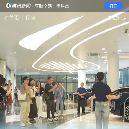
· 获取全网一手热点
打开
首页
视频
无障碍