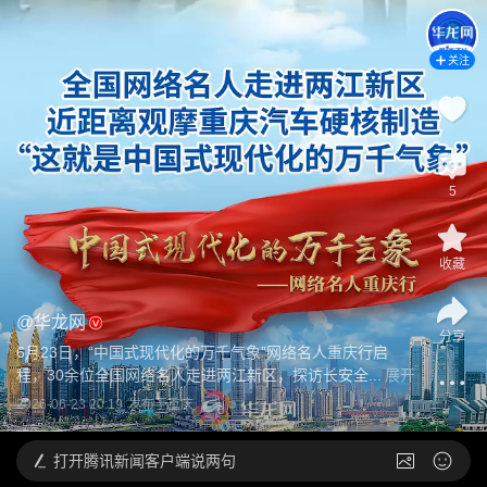
关注
5
收藏
@
华龙网
分享
6月23日，“中国式现代化的万千气象”网络名人重庆行启
程，30余位全国网络名人走进两江新区，探访长安全...
展开
2026-06-23 20:19
发布于
重庆
打开
腾讯新闻客户端说两句