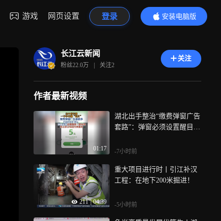
游戏
网页设置
登录
安装电脑版
内容更精彩
长江云新闻
关注
粉丝
22.0万
|
关注
2
作者最新视频
湖北出手整治“缴费弹窗广告
套路”：弹窗必须设置醒目一
键关闭，禁止默认勾选付费
01:17
服务
-7小时前
重大项目进行时丨引江补汉
工程：在地下200米掘进！
211
|
04:39
-5小时前