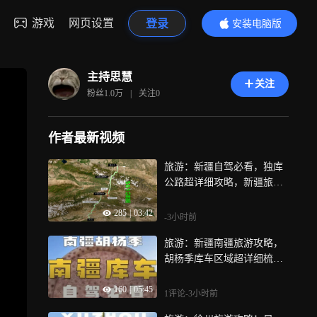
游戏
网页设置
登录
安装电脑版
内容更精彩
主持思慧
关注
粉丝
1.0万
|
关注
0
作者最新视频
旅游：新疆自驾必看，独库
公路超详细攻略，新疆旅游
攻略
285
|
03:42
-3小时前
旅游：新疆南疆旅游攻略，
胡杨季库车区域超详细梳
理！
160
|
05:45
1评论
-3小时前