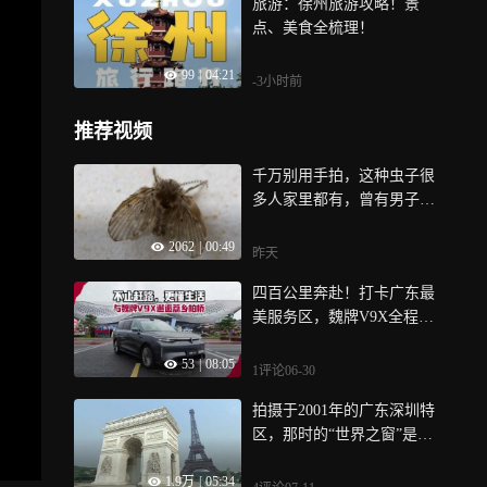
旅游：徐州旅游攻略！景
点、美食全梳理！
99
|
04:21
-3小时前
推荐视频
千万别用手拍，这种虫子很
多人家里都有，曾有男子被
迫摘除眼球
2062
|
00:49
昨天
四百公里奔赴！打卡广东最
美服务区，魏牌V9X全程随
行
53
|
08:05
1评论
06-30
拍摄于2001年的广东深圳特
区，那时的“世界之窗”是什
么样子？
1.9万
|
05:34