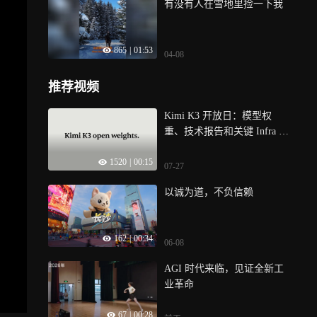
有没有人在雪地里捡一下我
865
|
01:53
04-08
推荐视频
Kimi K3 开放日：模型权
重、技术报告和关键 Infra 技
术同步开放
1520
|
00:15
07-27
以诚为道，不负信赖
162
|
00:34
06-08
AGI 时代来临，见证全新工
业革命
67
|
00:28