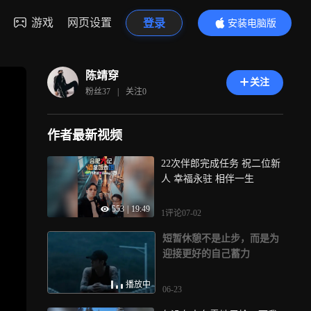
游戏
网页设置
登录
安装电脑版
内容更精彩
陈靖穿
关注
粉丝
37
|
关注
0
作者最新视频
22次伴郎完成任务 祝二位新
人 幸福永驻 相伴一生
553
|
19:49
1评论
07-02
短暂休憩不是止步，而是为
迎接更好的自己蓄力
播放中
06-23