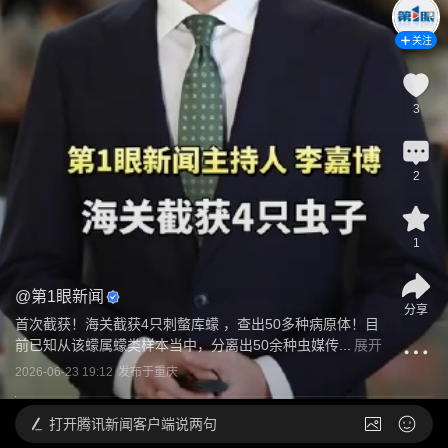
关注
3
2
1
@
第1眼新闻
分享
首次截获！海关截获4只刺螫库蠓 ，查出50多种病原体！目
前已知从该蠓属蠓类样本当中，分离出50余种虫媒传...
展开
2026-06-23 19:12
发布于
重庆
打开
腾讯新闻客户端说两句