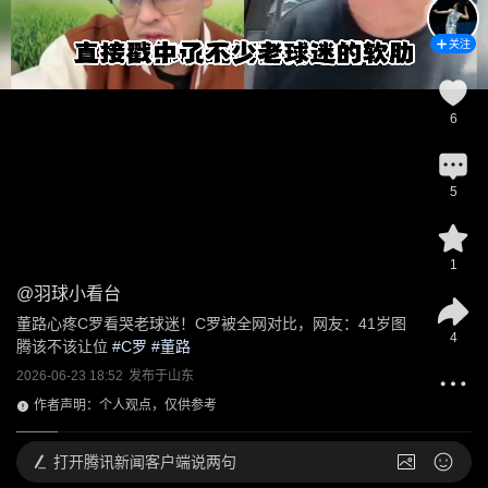
关注
6
5
1
@
羽球小看台
董路心疼C罗看哭老球迷！C罗被全网对比，网友：41岁图
4
腾该不该让位
 #
C罗
 #
董路
2026-06-23 18:52
发布于
山东
作者声明：个人观点，仅供参考
打开
腾讯新闻客户端说两句