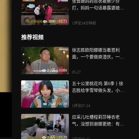
张晋跟妈妈告状被蔡少芬
打，妈妈一句话暴露婆媳关
系丨综艺
1996
|
03:15
1评论
34分钟前
推荐视频
徐志胜欧阳娜娜当着恩利
面，一个要做庾澄庆，一个
要当伊能静丨桃花坞
2.2万
|
03:04
05-27
五十公里桃花坞 第6季丨徐
志胜给李雪琴做头发，小辣
说像洪金宝
2640
|
00:20
1评论
07-24
应采儿吐槽程莉莎睡衣老
气，没想到谢娜更绝：有她
头发老气吗丨妻旅
7.4万
|
03:25