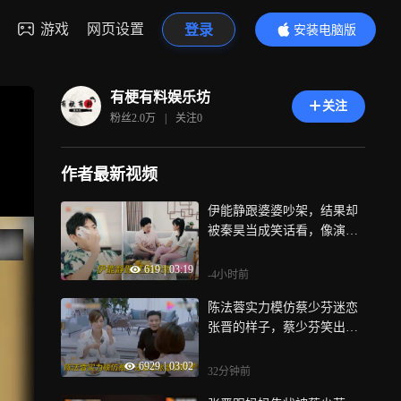
游戏
网页设置
登录
安装电脑版
内容更精彩
有梗有料娱乐坊
关注
粉丝
2.0万
|
关注
0
作者最新视频
伊能静跟婆婆吵架，结果却
被秦昊当成笑话看，像演二
人转！丨婆妈
619
|
03:19
-4小时前
陈法蓉实力模仿蔡少芬迷恋
张晋的样子，蔡少芬笑出猪
叫！丨综艺
6929
|
03:02
32分钟前