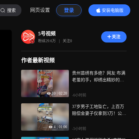
网页设置
登录
搜索
安装电脑版
内容更精彩
5号视频
关注
粉丝
29.6万
|
关注
0
作者最新视频
贵州苗绣有多绝？网友:布满
老茧的手，却绣出精妙的苗
绣
10
|
02:20
-6小时前
37岁男子工地坠亡，上百万
赔偿金妻子仅拿到3万！公公
转移钱款
4
|
01:06
-5小时前