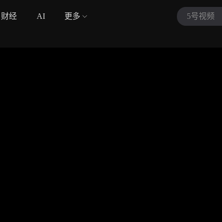
财经
AI
更多
5号视频