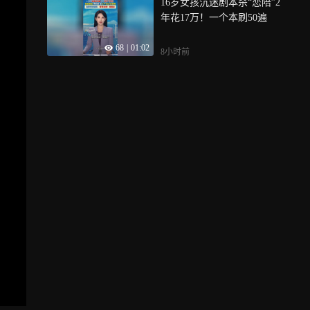
16岁女孩沉迷剧本杀“恋陪”2
年花17万！一个本刷50遍
68
|
01:02
8小时前