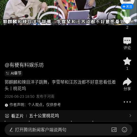
关注
2
评论
@
有梗有料娱乐坊
1
AI章节
郭麒麟和辣目洋子跳舞，李雪琴和汪苏泷都不好意思看低着
头丨桃花坞
分享
2026-06-23 18:50
发布于
河南
作者声明：个人观点，仅供参考
五十公里桃花坞
看正片
打开
腾讯新闻客户端说两句