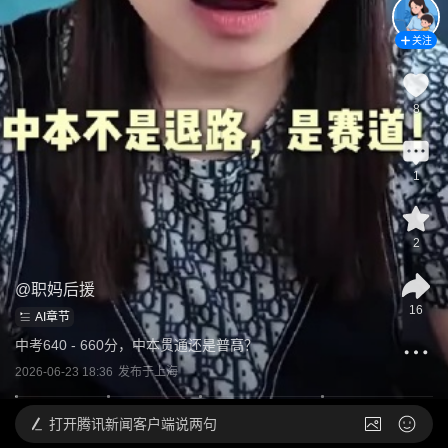
关注
8
1
2
@
职妈后援
16
AI章节
中考640 - 660分，中本贯通还是普高？
2026-06-23 18:36
发布于
上海
打开
腾讯新闻客户端说两句