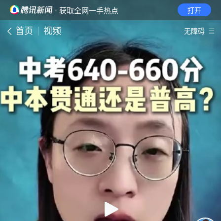
· 获取全网一手热点
打开
首页
视频
无障碍