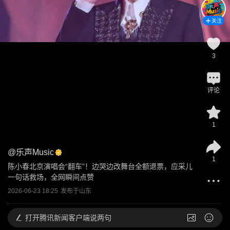
关注
3
评论
1
@
乐声Music
1
陈小春北京演唱会“翻车”！边哭边改舞台全额退票，应采儿
一句话救场，全网瞬间点赞
2026-06-23 18:25
发布于
山东
打开
腾讯新闻客户端说两句