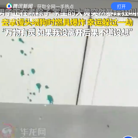
· 获取全网一手热点
打开
首页
视频
无障碍