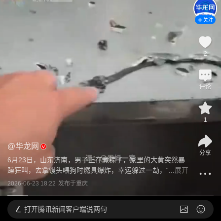
关注
2
评论
1
@
华龙网
分享
6月23日，山东济南，男子正在煮粽子，家里的大黄突然暴
躁狂叫，去拿馒头喂狗时燃具爆炸，幸运躲过一劫，“...
展开
2026-06-23 18:22
发布于
重庆
打开
腾讯新闻客户端说两句