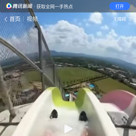
· 获取全网一手热点
打开
首页
视频
无障碍