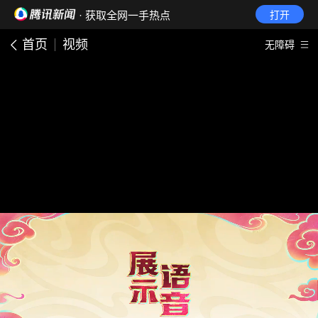
· 获取全网一手热点
打开
首页
视频
无障碍