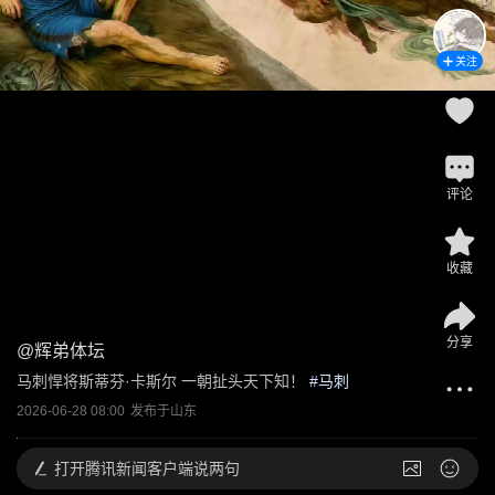
关注
评论
收藏
分享
@
辉弟体坛
马刺悍将斯蒂芬·卡斯尔 一朝扯头天下知！
 #
马刺
2026-06-28 08:00
发布于
山东
打开
腾讯新闻客户端说两句