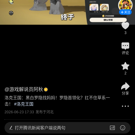
关注
3
评论
2
@
游戏解说员阿秋
分享
洛克王国：黑白罗隐找妈妈！罗隐首领化？扛不住草系一
击！
 #
洛克王国
2026-06-23 17:33
发布于
河北
打开
腾讯新闻客户端说两句