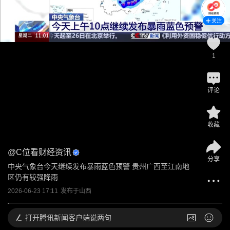
关注
1
评论
收藏
@
C位看财经资讯
分享
中央气象台今天继续发布暴雨蓝色预警 贵州广西至江南地
区仍有较强降雨
2026-06-23 17:11
发布于
山西
打开
腾讯新闻客户端说两句