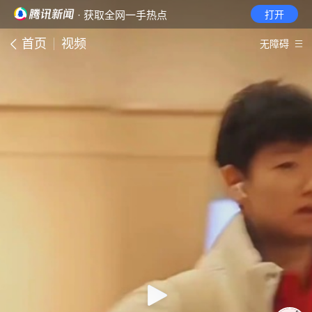
· 获取全网一手热点
打开
首页
视频
无障碍