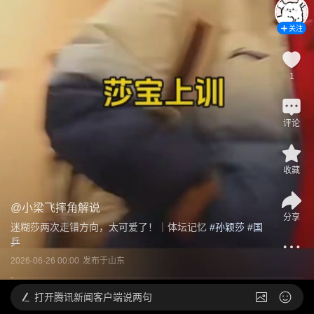
关注
1
评论
收藏
@
小梁飞摔角解说
分享
迷糊莎两次走错方向，太可爱了！｜体坛记忆
 #
孙颖莎
 #
国
乒
2026-06-26 00:00
发布于
山东
打开
腾讯新闻客户端说两句