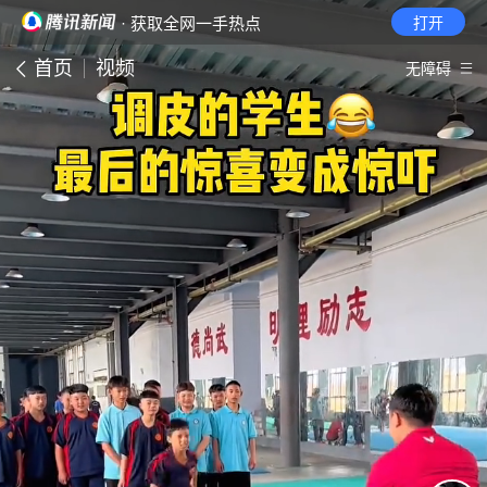
· 获取全网一手热点
打开
首页
视频
无障碍