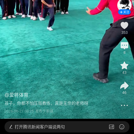
关注
353
8
43
46
@
爱将体育
孩子，你都不怕压毁教练，真是无奈的老师呀
2026-06-27 08:25
发布于
新疆
打开
腾讯新闻客户端说两句